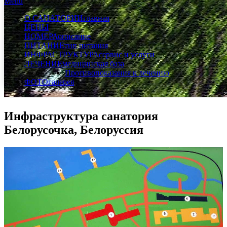
Menu
О САНАТОРИИ
главная
ЦЕНЫ
НОМЕРА
описание
ПИТАНИЕ
тип питания
ИНФРАСТРУКТУРА
сервис и услуги
ЛЕЧЕНИЕ
медицинская база
Противопоказания к лечению
ФОТО
галерея
Инфраструктура санатория
Белорусочка, Белоруссия